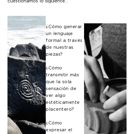
cuestionamos lo siguiente…
¿Cómo generar
un lenguaje
formal a través
de nuestras
piezas?
¿Cómo
transmitir más
que la sola
sensación de
ver algo
estéticamente
placentero?
¿Cómo
expresar el